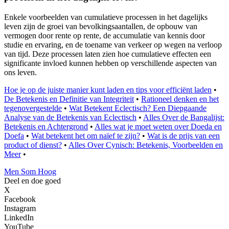
Enkele voorbeelden van cumulatieve processen in het dagelijks
leven zijn de groei van bevolkingsaantallen, de opbouw van
vermogen door rente op rente, de accumulatie van kennis door
studie en ervaring, en de toename van verkeer op wegen na verloop
van tijd. Deze processen laten zien hoe cumulatieve effecten een
significante invloed kunnen hebben op verschillende aspecten van
ons leven.
Hoe je op de juiste manier kunt laden en tips voor efficiënt laden
•
De Betekenis en Definitie van Integriteit
•
Rationeel denken en het
tegenovergestelde
•
Wat Betekent Eclectisch? Een Diepgaande
Analyse van de Betekenis van Eclectisch
•
Alles Over de Bangalijst:
Betekenis en Achtergrond
•
Alles wat je moet weten over Doeda en
Doefa
•
Wat betekent het om naïef te zijn?
•
Wat is de prijs van een
product of dienst?
•
Alles Over Cynisch: Betekenis, Voorbeelden en
Meer
•
Men Som Hoog
Deel en doe goed
X
Facebook
Instagram
LinkedIn
YouTube