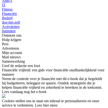
Auto’s
IT
Fitness
Financiën
Bedrijf
doe-het-zelf
Activiteiten
Intimiteit
Ontmoet ons
Hulp krijgen
Pers
Adverteren
Mijn account
Mail nieuws
Samenwerking
Geef de redactie een fooi
Financiële vrijheid: een gids voor financiële onafhankelijkheid voor
mannen
Neem de controle over je financiën met dit e-book dat je begeleidt
bij budgetteren, beleggen en sparen. Ontdek strategieën die je
helpen financiële vrijheid en zekerheid te bereiken in de toekomst.
Lees vandaag nog het e-boek
Cookies stellen ons in staat om inhoud te personaliseren en onze
service te verbeteren. Lees hier meer.