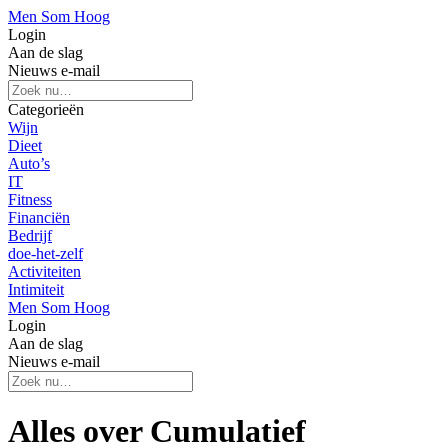
Men Som Hoog
Login
Aan de slag
Nieuws e-mail
Categorieën
Wijn
Dieet
Auto’s
IT
Fitness
Financiën
Bedrijf
doe-het-zelf
Activiteiten
Intimiteit
Men Som Hoog
Login
Aan de slag
Nieuws e-mail
Alles over Cumulatief