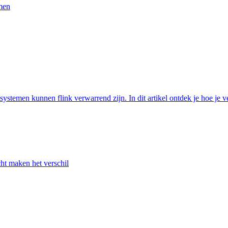
men
stemen kunnen flink verwarrend zijn. In dit artikel ontdek je hoe je ver
cht maken het verschil