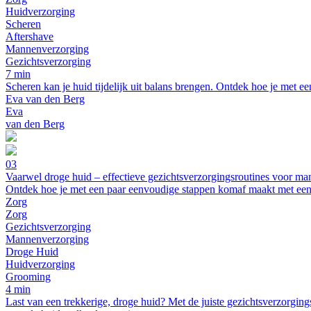
Huidverzorging
Scheren
Aftershave
Mannenverzorging
Gezichtsverzorging
7 min
Scheren kan je huid tijdelijk uit balans brengen. Ontdek hoe je met ee
Eva van den Berg
Eva
van den Berg
03
Vaarwel droge huid – effectieve gezichtsverzorgingsroutines voor m
Ontdek hoe je met een paar eenvoudige stappen komaf maakt met een d
Zorg
Zorg
Gezichtsverzorging
Mannenverzorging
Droge Huid
Huidverzorging
Grooming
4 min
Last van een trekkerige, droge huid? Met de juiste gezichtsverzorging