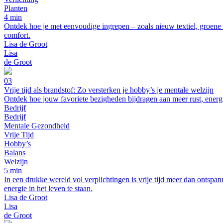
Planten
4 min
Ontdek hoe je met eenvoudige ingrepen – zoals nieuw textiel, groene p
comfort.
Lisa de Groot
Lisa
de Groot
03
Vrije tijd als brandstof: Zo versterken je hobby’s je mentale welzijn
Ontdek hoe jouw favoriete bezigheden bijdragen aan meer rust, energie
Bedrijf
Bedrijf
Mentale Gezondheid
Vrije Tijd
Hobby’s
Balans
Welzijn
5 min
In een drukke wereld vol verplichtingen is vrije tijd meer dan ontspa
energie in het leven te staan.
Lisa de Groot
Lisa
de Groot