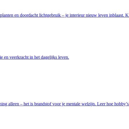
lanten en doordacht lichtgebruik – je interieur nieuw leven inblaast. 
 en veerkracht in het dagelijks leven.
nning alleen – het is brandstof voor je mentale welzijn. Leer hoe hobby