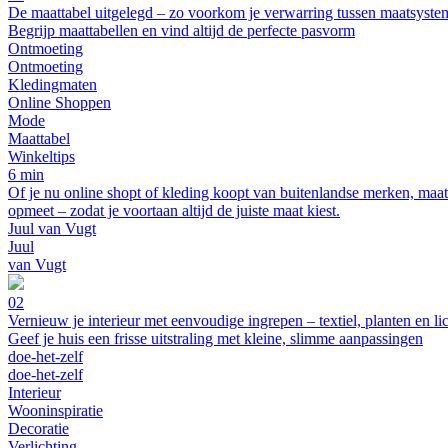
De maattabel uitgelegd – zo voorkom je verwarring tussen maatsyste
Begrijp maattabellen en vind altijd de perfecte pasvorm
Ontmoeting
Ontmoeting
Kledingmaten
Online Shoppen
Mode
Maattabel
Winkeltips
6 min
Of je nu online shopt of kleding koopt van buitenlandse merken, maatsy
opmeet – zodat je voortaan altijd de juiste maat kiest.
Juul van Vugt
Juul
van Vugt
02
Vernieuw je interieur met eenvoudige ingrepen – textiel, planten en li
Geef je huis een frisse uitstraling met kleine, slimme aanpassingen
doe-het-zelf
doe-het-zelf
Interieur
Wooninspiratie
Decoratie
Verlichting