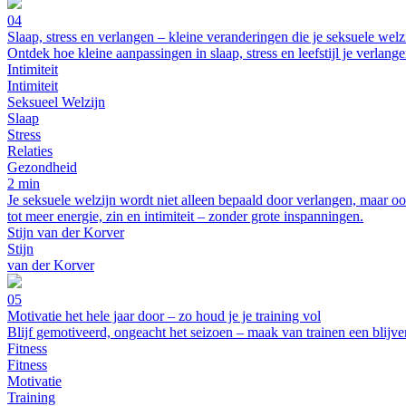
04
Slaap, stress en verlangen – kleine veranderingen die je seksuele welz
Ontdek hoe kleine aanpassingen in slaap, stress en leefstijl je verlan
Intimiteit
Intimiteit
Seksueel Welzijn
Slaap
Stress
Relaties
Gezondheid
2 min
Je seksuele welzijn wordt niet alleen bepaald door verlangen, maar oo
tot meer energie, zin en intimiteit – zonder grote inspanningen.
Stijn van der Korver
Stijn
van der Korver
05
Motivatie het hele jaar door – zo houd je je training vol
Blijf gemotiveerd, ongeacht het seizoen – maak van trainen een blij
Fitness
Fitness
Motivatie
Training