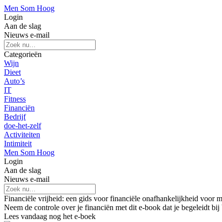
Men Som Hoog
Login
Aan de slag
Nieuws e-mail
Categorieën
Wijn
Dieet
Auto’s
IT
Fitness
Financiën
Bedrijf
doe-het-zelf
Activiteiten
Intimiteit
Men Som Hoog
Login
Aan de slag
Nieuws e-mail
Financiële vrijheid: een gids voor financiële onafhankelijkheid voor
Neem de controle over je financiën met dit e-book dat je begeleidt bij
Lees vandaag nog het e-boek