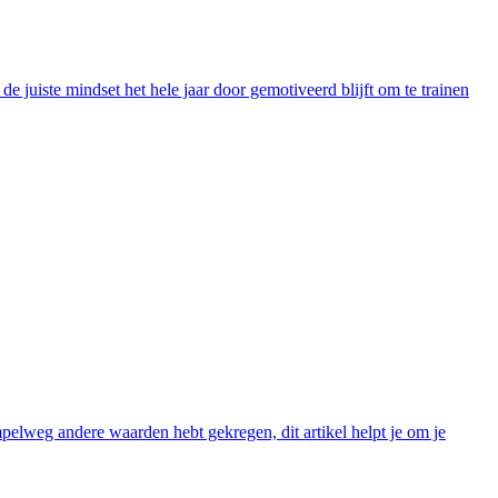
 juiste mindset het hele jaar door gemotiveerd blijft om te trainen
pelweg andere waarden hebt gekregen, dit artikel helpt je om je