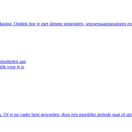
ging. Ontdek hoe je met slimme strategieën, seizoensaanpassingen en de
ioriteiten aan
jk voor je is
 Of je nu vader bent geworden, door een moeilijke periode gaat of sim