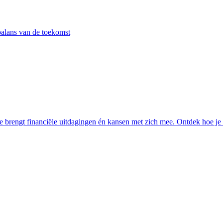
balans van de toekomst
se brengt financiële uitdagingen én kansen met zich mee. Ontdek hoe j