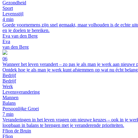
Gezondheid
Sport
Levensstijl
4 min
Goede voornemens zijn snel gemaakt, maar volhouden is de echte uitda
en je doelen te bereiken.
Eva van den Berg
Eva
van den Berg
06
Wanneer het leven verandert – zo pas je als man je werk aan nieuwe pr
Ontdek hoe je als man je werk kunt afstemmen op wat nu écht belangri
Bedrijf
Bedrijf
Werk
Levensverandering
Mannen
Balans
Persoonlijke Groei
7 min
Veranderingen in het leven vragen om nieuwe keuzes – ook in je werk.
loopbaan in balans te brengen met je veranderende prioriteiten.
Ffion de Bruin
Ffion