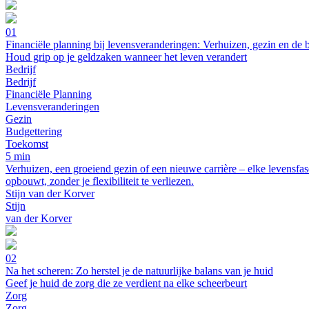
01
Financiële planning bij levensveranderingen: Verhuizen, gezin en de 
Houd grip op je geldzaken wanneer het leven verandert
Bedrijf
Bedrijf
Financiële Planning
Levensveranderingen
Gezin
Budgettering
Toekomst
5 min
Verhuizen, een groeiend gezin of een nieuwe carrière – elke levensfa
opbouwt, zonder je flexibiliteit te verliezen.
Stijn van der Korver
Stijn
van der Korver
02
Na het scheren: Zo herstel je de natuurlijke balans van je huid
Geef je huid de zorg die ze verdient na elke scheerbeurt
Zorg
Zorg