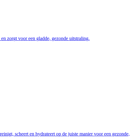
 en zorgt voor een gladde, gezonde uitstraling.
einigt, scheert en hydrateert op de juiste manier voor een gezonde,