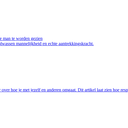
ke man te worden gezien
lwassen mannelijkheid en echte aantrekkingskracht.
aar over hoe je met jezelf en anderen omgaat. Dit artikel laat zien hoe 