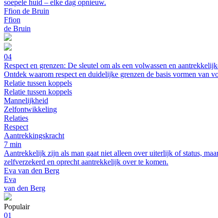
soepele huid – elke dag opnieuw.
Ffion de Bruin
Ffion
de Bruin
04
Respect en grenzen: De sleutel om als een volwassen en aantrekkelij
Ontdek waarom respect en duidelijke grenzen de basis vormen van vo
Relatie tussen koppels
Relatie tussen koppels
Mannelijkheid
Zelfontwikkeling
Relaties
Respect
Aantrekkingskracht
7 min
Aantrekkelijk zijn als man gaat niet alleen over uiterlijk of status, m
zelfverzekerd en oprecht aantrekkelijk over te komen.
Eva van den Berg
Eva
van den Berg
Populair
01