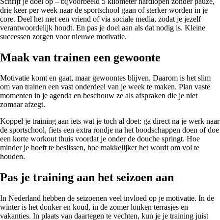
Schrijf je doel op – bijvoorbeeld 5 kilometer hardlopen zonder pauze,
drie keer per week naar de sportschool gaan of sterker worden in je
core. Deel het met een vriend of via sociale media, zodat je jezelf
verantwoordelijk houdt. En pas je doel aan als dat nodig is. Kleine
successen zorgen voor nieuwe motivatie.
Maak van trainen een gewoonte
Motivatie komt en gaat, maar gewoontes blijven. Daarom is het slim
om van trainen een vast onderdeel van je week te maken. Plan vaste
momenten in je agenda en beschouw ze als afspraken die je niet
zomaar afzegt.
Koppel je training aan iets wat je toch al doet: ga direct na je werk naar
de sportschool, fiets een extra rondje na het boodschappen doen of doe
een korte workout thuis voordat je onder de douche springt. Hoe
minder je hoeft te beslissen, hoe makkelijker het wordt om vol te
houden.
Pas je training aan het seizoen aan
In Nederland hebben de seizoenen veel invloed op je motivatie. In de
winter is het donker en koud, in de zomer lonken terrasjes en
vakanties. In plaats van daartegen te vechten, kun je je training juist