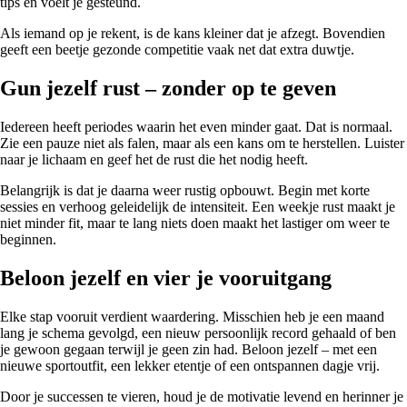
tips en voelt je gesteund.
Als iemand op je rekent, is de kans kleiner dat je afzegt. Bovendien
geeft een beetje gezonde competitie vaak net dat extra duwtje.
Gun jezelf rust – zonder op te geven
Iedereen heeft periodes waarin het even minder gaat. Dat is normaal.
Zie een pauze niet als falen, maar als een kans om te herstellen. Luister
naar je lichaam en geef het de rust die het nodig heeft.
Belangrijk is dat je daarna weer rustig opbouwt. Begin met korte
sessies en verhoog geleidelijk de intensiteit. Een weekje rust maakt je
niet minder fit, maar te lang niets doen maakt het lastiger om weer te
beginnen.
Beloon jezelf en vier je vooruitgang
Elke stap vooruit verdient waardering. Misschien heb je een maand
lang je schema gevolgd, een nieuw persoonlijk record gehaald of ben
je gewoon gegaan terwijl je geen zin had. Beloon jezelf – met een
nieuwe sportoutfit, een lekker etentje of een ontspannen dagje vrij.
Door je successen te vieren, houd je de motivatie levend en herinner je