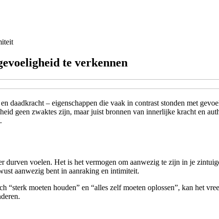
iteit
 gevoeligheid te verkennen
e en daadkracht – eigenschappen die vaak in contrast stonden met gevo
igheid geen zwaktes zijn, maar juist bronnen van innerlijke kracht en aut
.
 durven voelen. Het is het vermogen om aanwezig te zijn in je zintuigen
bewust aanwezig bent in aanraking en intimiteit.
ch “sterk moeten houden” en “alles zelf moeten oplossen”, kan het vreem
nderen.