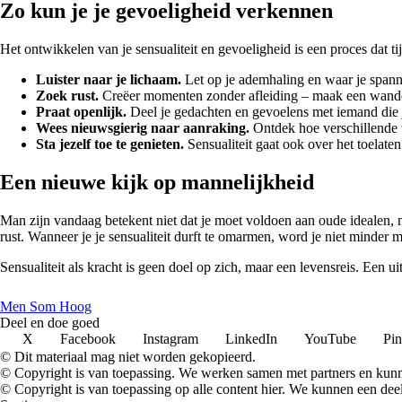
Zo kun je je gevoeligheid verkennen
Het ontwikkelen van je sensualiteit en gevoeligheid is een proces dat 
Luister naar je lichaam.
Let op je ademhaling en waar je spanni
Zoek rust.
Creëer momenten zonder afleiding – maak een wandelin
Praat openlijk.
Deel je gedachten en gevoelens met iemand die je 
Wees nieuwsgierig naar aanraking.
Ontdek hoe verschillende v
Sta jezelf toe te genieten.
Sensualiteit gaat ook over het toelate
Een nieuwe kijk op mannelijkheid
Man zijn vandaag betekent niet dat je moet voldoen aan oude idealen, 
rust. Wanneer je je sensualiteit durft te omarmen, word je niet minder m
Sensualiteit als kracht is geen doel op zich, maar een levensreis. Een u
Men Som Hoog
Deel en doe goed
X
Facebook
Instagram
LinkedIn
YouTube
Pin
© Dit materiaal mag niet worden gekopieerd.
© Copyright is van toepassing. We werken samen met partners en kun
© Copyright is van toepassing op alle content hier. We kunnen een dee