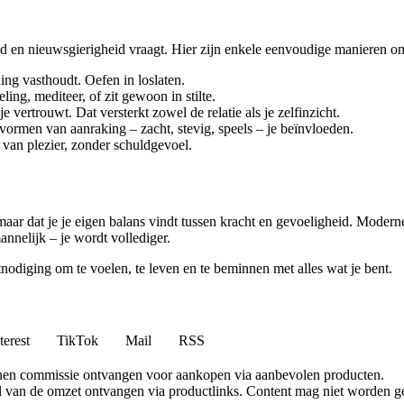
tijd en nieuwsgierigheid vraagt. Hier zijn enkele eenvoudige manieren o
ng vasthoudt. Oefen in loslaten.
g, mediteer, of zit gewoon in stilte.
vertrouwt. Dat versterkt zowel de relatie als je zelfinzicht.
ormen van aanraking – zacht, stevig, speels – je beïnvloeden.
n van plezier, zonder schuldgevoel.
maar dat je je eigen balans vindt tussen kracht en gevoeligheid. Moder
annelijk – je wordt vollediger.
itnodiging om te voelen, te leven en te beminnen met alles wat je bent.
terest
TikTok
Mail
RSS
nen commissie ontvangen voor aankopen via aanbevolen producten.
l van de omzet ontvangen via productlinks. Content mag niet worden ge