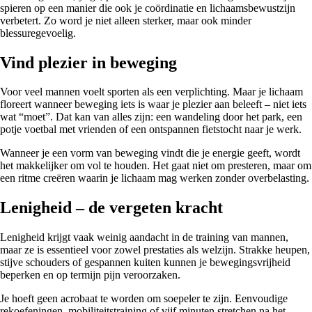
spieren op een manier die ook je coördinatie en lichaamsbewustzijn
verbetert. Zo word je niet alleen sterker, maar ook minder
blessuregevoelig.
Vind plezier in beweging
Voor veel mannen voelt sporten als een verplichting. Maar je lichaam
floreert wanneer beweging iets is waar je plezier aan beleeft – niet iets
wat “moet”. Dat kan van alles zijn: een wandeling door het park, een
potje voetbal met vrienden of een ontspannen fietstocht naar je werk.
Wanneer je een vorm van beweging vindt die je energie geeft, wordt
het makkelijker om vol te houden. Het gaat niet om presteren, maar om
een ritme creëren waarin je lichaam mag werken zonder overbelasting.
Lenigheid – de vergeten kracht
Lenigheid krijgt vaak weinig aandacht in de training van mannen,
maar ze is essentieel voor zowel prestaties als welzijn. Strakke heupen,
stijve schouders of gespannen kuiten kunnen je bewegingsvrijheid
beperken en op termijn pijn veroorzaken.
Je hoeft geen acrobaat te worden om soepeler te zijn. Eenvoudige
rekoefeningen, mobiliteitstraining of vijf minuten stretchen na het