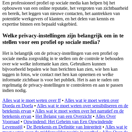
Een professioneel profiel op sociale media kan helpen bij het
opbouwen van een online reputatie, het vergroten van zichtbaarheid
en bereik, het leggen van nieuwe contacten, het aantrekken van
potentiële werkgevers of klanten, en het delen van kennis en
expertise binnen een bepaald vakgebied.
Welke privacy-instellingen zijn belangrijk om in te
stellen voor een profiel op sociale media?
Het is belangrijk om de privacy-instellingen van een profiel op
sociale media zorgvuldig in te stellen om de controle te behouden
over wie welke informatie kan zien. Gebruikers kunnen
bijvoorbeeld bepalen wie hun berichten kan zien, wie hen kan
taggen in fotos, wie contact met hen kan opnemen en welke
informatie zichtbaar is voor het publiek. Het is aan te raden om
regelmatig de privacy-instellingen te controleren en aan te passen
indien nodig.
Alles wat je moet weten over ff
•
Alles wat je moet weten over
Doeda en Doefa
•
Alles wat je moet weten over sensibiliseren en de
betekenis ervan
•
Alles wat je moet weten over het narratief en de
betekenis ervan
•
Het Belang van een Overzicht
•
Alles Over
Voorraad
•
Opwindend: Het Geheim van Een Opwindende
Levensstijl
•
De Betekenis en Definitie van Integriteit
•
Alles wat je