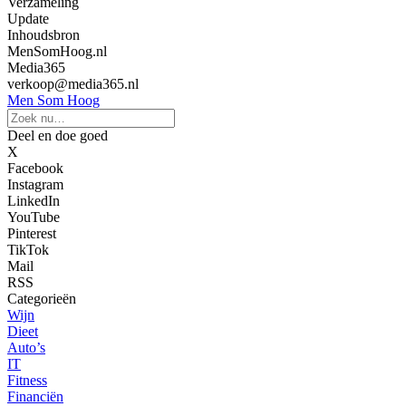
Verzameling
Update
Inhoudsbron
MenSomHoog.nl
Media365
verkoop@media365.nl
Men Som Hoog
Deel en doe goed
X
Facebook
Instagram
LinkedIn
YouTube
Pinterest
TikTok
Mail
RSS
Categorieën
Wijn
Dieet
Auto’s
IT
Fitness
Financiën