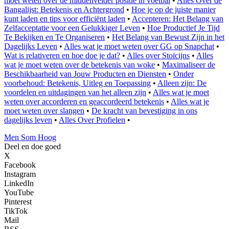
moet weten over de middenvelder positie in voetbal
•
Alles Over de
Bangalijst: Betekenis en Achtergrond
•
Hoe je op de juiste manier
kunt laden en tips voor efficiënt laden
•
Accepteren: Het Belang van
Zelfacceptatie voor een Gelukkiger Leven
•
Hoe Productief Je Tijd
Te Bekijken en Te Organiseren
•
Het Belang van Bewust Zijn in het
Dagelijks Leven
•
Alles wat je moet weten over GG op Snapchat
•
Wat is relativeren en hoe doe je dat?
•
Alles over Stoïcijns
•
Alles
wat je moet weten over de betekenis van woke
•
Maximaliseer de
Beschikbaarheid van Jouw Producten en Diensten
•
Onder
voorbehoud: Betekenis, Uitleg en Toepassing
•
Alleen zijn: De
voordelen en uitdagingen van het alleen zijn
•
Alles wat je moet
weten over accorderen en geaccordeerd betekenis
•
Alles wat je
moet weten over slangen
•
De kracht van bevestiging in ons
dagelijks leven
•
Alles Over Profielen
•
Men Som Hoog
Deel en doe goed
X
Facebook
Instagram
LinkedIn
YouTube
Pinterest
TikTok
Mail