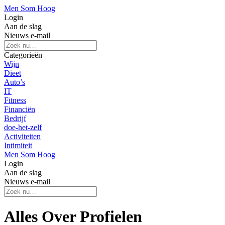
Men Som Hoog
Login
Aan de slag
Nieuws e-mail
Categorieën
Wijn
Dieet
Auto’s
IT
Fitness
Financiën
Bedrijf
doe-het-zelf
Activiteiten
Intimiteit
Men Som Hoog
Login
Aan de slag
Nieuws e-mail
Alles Over Profielen