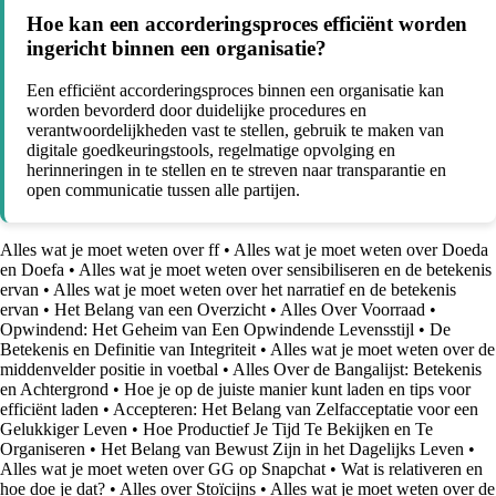
Hoe kan een accorderingsproces efficiënt worden
ingericht binnen een organisatie?
Een efficiënt accorderingsproces binnen een organisatie kan
worden bevorderd door duidelijke procedures en
verantwoordelijkheden vast te stellen, gebruik te maken van
digitale goedkeuringstools, regelmatige opvolging en
herinneringen in te stellen en te streven naar transparantie en
open communicatie tussen alle partijen.
Alles wat je moet weten over ff
•
Alles wat je moet weten over Doeda
en Doefa
•
Alles wat je moet weten over sensibiliseren en de betekenis
ervan
•
Alles wat je moet weten over het narratief en de betekenis
ervan
•
Het Belang van een Overzicht
•
Alles Over Voorraad
•
Opwindend: Het Geheim van Een Opwindende Levensstijl
•
De
Betekenis en Definitie van Integriteit
•
Alles wat je moet weten over de
middenvelder positie in voetbal
•
Alles Over de Bangalijst: Betekenis
en Achtergrond
•
Hoe je op de juiste manier kunt laden en tips voor
efficiënt laden
•
Accepteren: Het Belang van Zelfacceptatie voor een
Gelukkiger Leven
•
Hoe Productief Je Tijd Te Bekijken en Te
Organiseren
•
Het Belang van Bewust Zijn in het Dagelijks Leven
•
Alles wat je moet weten over GG op Snapchat
•
Wat is relativeren en
hoe doe je dat?
•
Alles over Stoïcijns
•
Alles wat je moet weten over de