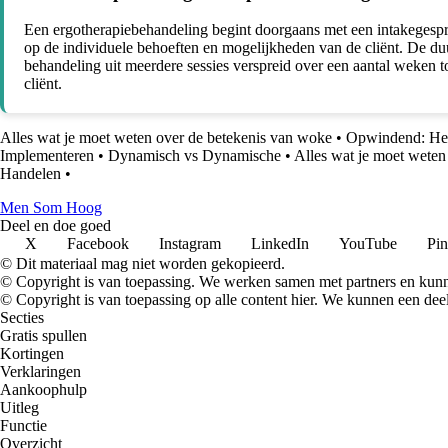
Een ergotherapiebehandeling begint doorgaans met een intakegespr
op de individuele behoeften en mogelijkheden van de cliënt. De du
behandeling uit meerdere sessies verspreid over een aantal weken t
cliënt.
Alles wat je moet weten over de betekenis van woke
•
Opwindend: Het
Implementeren
•
Dynamisch vs Dynamische
•
Alles wat je moet weten 
Handelen
•
Men Som Hoog
Deel en doe goed
X
Facebook
Instagram
LinkedIn
YouTube
Pin
© Dit materiaal mag niet worden gekopieerd.
© Copyright is van toepassing. We werken samen met partners en kun
© Copyright is van toepassing op alle content hier. We kunnen een dee
Secties
Gratis spullen
Kortingen
Verklaringen
Aankoophulp
Uitleg
Functie
Overzicht