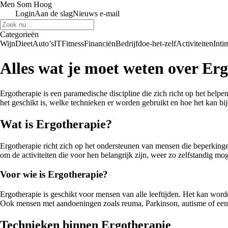
Men Som Hoog
Login
Aan de slag
Nieuws e-mail
Categorieën
Wijn
Dieet
Auto’s
IT
Fitness
Financiën
Bedrijf
doe-het-zelf
Activiteiten
Intim
Alles wat je moet weten over Er
Ergotherapie is een paramedische discipline die zich richt op het helpen
het geschikt is, welke technieken er worden gebruikt en hoe het kan bi
Wat is Ergotherapie?
Ergotherapie richt zich op het ondersteunen van mensen die beperkingen
om de activiteiten die voor hen belangrijk zijn, weer zo zelfstandig moge
Voor wie is Ergotherapie?
Ergotherapie is geschikt voor mensen van alle leeftijden. Het kan wor
Ook mensen met aandoeningen zoals reuma, Parkinson, autisme of een 
Technieken binnen Ergotherapie