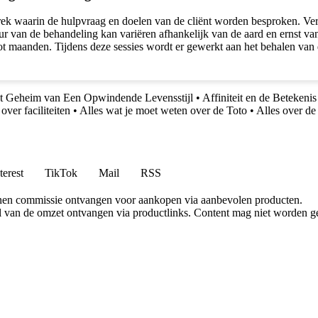
ek waarin de hulpvraag en doelen van de cliënt worden besproken. Verv
ur van de behandeling kan variëren afhankelijk van de aard en ernst 
ot maanden. Tijdens deze sessies wordt er gewerkt aan het behalen van 
 Geheim van Een Opwindende Levensstijl
•
Affiniteit en de Beteken
over faciliteiten
•
Alles wat je moet weten over de Toto
•
Alles over de
terest
TikTok
Mail
RSS
nen commissie ontvangen voor aankopen via aanbevolen producten.
l van de omzet ontvangen via productlinks. Content mag niet worden ge