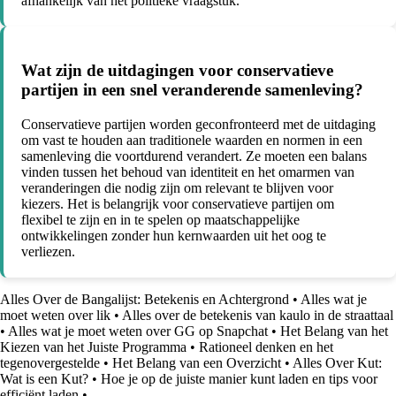
afhankelijk van het politieke vraagstuk.
Wat zijn de uitdagingen voor conservatieve
partijen in een snel veranderende samenleving?
Conservatieve partijen worden geconfronteerd met de uitdaging
om vast te houden aan traditionele waarden en normen in een
samenleving die voortdurend verandert. Ze moeten een balans
vinden tussen het behoud van identiteit en het omarmen van
veranderingen die nodig zijn om relevant te blijven voor
kiezers. Het is belangrijk voor conservatieve partijen om
flexibel te zijn en in te spelen op maatschappelijke
ontwikkelingen zonder hun kernwaarden uit het oog te
verliezen.
Alles Over de Bangalijst: Betekenis en Achtergrond
•
Alles wat je
moet weten over lik
•
Alles over de betekenis van kaulo in de straattaal
•
Alles wat je moet weten over GG op Snapchat
•
Het Belang van het
Kiezen van het Juiste Programma
•
Rationeel denken en het
tegenovergestelde
•
Het Belang van een Overzicht
•
Alles Over Kut:
Wat is een Kut?
•
Hoe je op de juiste manier kunt laden en tips voor
efficiënt laden
•