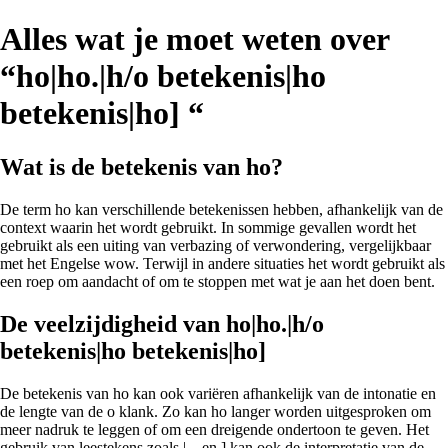
Alles wat je moet weten over
“ho|ho.|h/o betekenis|ho
betekenis|ho] “
Wat is de betekenis van ho?
De term ho kan verschillende betekenissen hebben, afhankelijk van de
context waarin het wordt gebruikt. In sommige gevallen wordt het
gebruikt als een uiting van verbazing of verwondering, vergelijkbaar
met het Engelse wow. Terwijl in andere situaties het wordt gebruikt als
een roep om aandacht of om te stoppen met wat je aan het doen bent.
De veelzijdigheid van ho|ho.|h/o
betekenis|ho betekenis|ho]
De betekenis van ho kan ook variëren afhankelijk van de intonatie en
de lengte van de o klank. Zo kan ho langer worden uitgesproken om
meer nadruk te leggen of om een dreigende ondertoon te geven. Het
gebruik van leestekens zoals |, . en ] kan ook de interpretatie van de