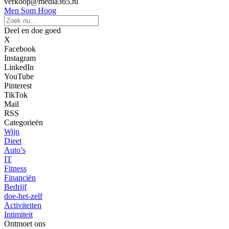
verkoop@media365.nl
Men Som Hoog
Deel en doe goed
X
Facebook
Instagram
LinkedIn
YouTube
Pinterest
TikTok
Mail
RSS
Categorieën
Wijn
Dieet
Auto’s
IT
Fitness
Financiën
Bedrijf
doe-het-zelf
Activiteiten
Intimiteit
Ontmoet ons