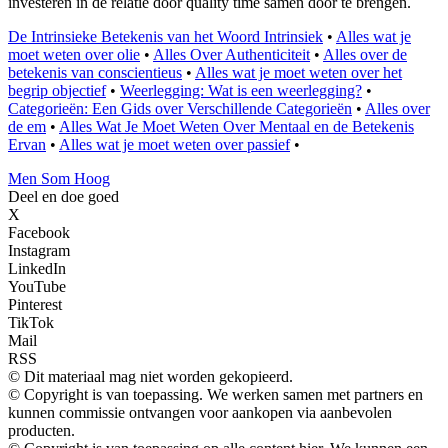
investeren in de relatie door quality time samen door te brengen.
De Intrinsieke Betekenis van het Woord Intrinsiek
•
Alles wat je
moet weten over olie
•
Alles Over Authenticiteit
•
Alles over de
betekenis van conscientieus
•
Alles wat je moet weten over het
begrip objectief
•
Weerlegging: Wat is een weerlegging?
•
Categorieën: Een Gids over Verschillende Categorieën
•
Alles over
de em
•
Alles Wat Je Moet Weten Over Mentaal en de Betekenis
Ervan
•
Alles wat je moet weten over passief
•
Men Som Hoog
Deel en doe goed
X
Facebook
Instagram
LinkedIn
YouTube
Pinterest
TikTok
Mail
RSS
© Dit materiaal mag niet worden gekopieerd.
© Copyright is van toepassing. We werken samen met partners en
kunnen commissie ontvangen voor aankopen via aanbevolen
producten.