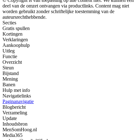
© Copyright is van toepassing op alle content hier. We kunnen een
deel van de omzet ontvangen via productlinks. Content mag niet
worden gebruikt zonder schriftelijke toestemming van de
auteursrechthebbende.
Secties
Gratis spullen
Kortingen
Verklaringen
Aankoophulp
Uitleg
Functie
Overzicht
Steun
Bijstand
Mening
Banen
Hulp met info
Navigatielinks
Paginanavigatie
Blogbericht
Verzameling
Update
Inhoudsbron
MenSomHoog.nl
Media365