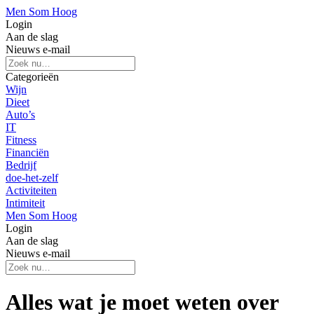
Men Som Hoog
Login
Aan de slag
Nieuws e-mail
Categorieën
Wijn
Dieet
Auto’s
IT
Fitness
Financiën
Bedrijf
doe-het-zelf
Activiteiten
Intimiteit
Men Som Hoog
Login
Aan de slag
Nieuws e-mail
Alles wat je moet weten over