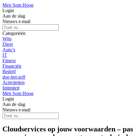
Men Som Hoog
Login
Aan de slag
Nieuws e-mail
Categorieën
Wijn
Dieet
Auto’s
IT
Fitness
Financiën
Bedrijf
doe-het-zelf
Activiteiten
Intimiteit
Men Som Hoog
Login
Aan de slag
Nieuws e-mail
Cloudservices op jouw voorwaarden – pas