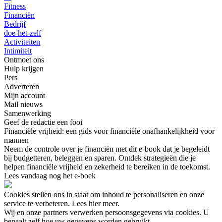
Fitness
Financiën
Bedrijf
doe-het-zelf
Activiteiten
Intimiteit
Ontmoet ons
Hulp krijgen
Pers
Adverteren
Mijn account
Mail nieuws
Samenwerking
Geef de redactie een fooi
Financiële vrijheid: een gids voor financiële onafhankelijkheid voor
mannen
Neem de controle over je financiën met dit e-book dat je begeleidt
bij budgetteren, beleggen en sparen. Ontdek strategieën die je
helpen financiële vrijheid en zekerheid te bereiken in de toekomst.
Lees vandaag nog het e-boek
Cookies stellen ons in staat om inhoud te personaliseren en onze
service te verbeteren. Lees hier meer.
Wij en onze partners verwerken persoonsgegevens via cookies. U
bepaalt zelf hoe uw gegevens worden gebruikt.