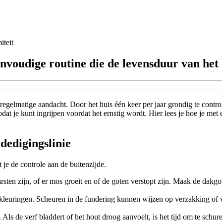
iteit
envoudige routine die de levensduur van het 
egelmatige aandacht. Door het huis één keer per jaar grondig te contro
odat je kunt ingrijpen voordat het ernstig wordt. Hier lees je hoe je met
rdedigingslinie
 je de controle aan de buitenzijde.
rsten zijn, of er mos groeit en of de goten verstopt zijn. Maak de dak
kleuringen. Scheuren in de fundering kunnen wijzen op verzakking of vo
Als de verf bladdert of het hout droog aanvoelt, is het tijd om te schu