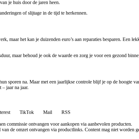
van je huis door de jaren heen.
nderingen of slijtage in de tijd te herkennen.
werk, maar het kan je duizenden euro’s aan reparaties besparen. Een lek
ensduur, maar behoud je ook de waarde en zorg je voor een gezond binne
 hun sporen na. Maar met een jaarlijkse controle blijf je op de hoogte 
– jaar na jaar.
terest
TikTok
Mail
RSS
nen commissie ontvangen voor aankopen via aanbevolen producten.
l van de omzet ontvangen via productlinks. Content mag niet worden ge