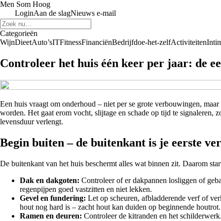
Men Som Hoog
Login
Aan de slag
Nieuws e-mail
Categorieën
Wijn
Dieet
Auto’s
IT
Fitness
Financiën
Bedrijf
doe-het-zelf
Activiteiten
Intim
Controleer het huis één keer per jaar: de e
Een huis vraagt om onderhoud – niet per se grote verbouwingen, maar r
worden. Het gaat erom vocht, slijtage en schade op tijd te signaleren, z
levensduur verlengt.
Begin buiten – de buitenkant is je eerste ve
De buitenkant van het huis beschermt alles wat binnen zit. Daarom start
Dak en dakgoten:
Controleer of er dakpannen losliggen of geba
regenpijpen goed vastzitten en niet lekken.
Gevel en fundering:
Let op scheuren, afbladderende verf of ver
hout nog hard is – zacht hout kan duiden op beginnende houtrot.
Ramen en deuren:
Controleer de kitranden en het schilderwerk. 