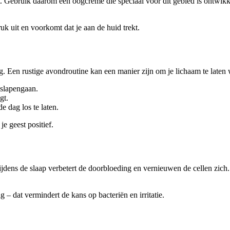
t. Gebruik daarom een oogcrème die speciaal voor dit gebied is ontwikke
uk uit en voorkomt dat je aan de huid trekt.
. Een rustige avondroutine kan een manier zijn om je lichaam te laten w
 slapengaan.
gt.
e dag los te laten.
e geest positief.
 Tijdens de slaap verbetert de doorbloeding en vernieuwen de cellen zi
 – dat vermindert de kans op bacteriën en irritatie.