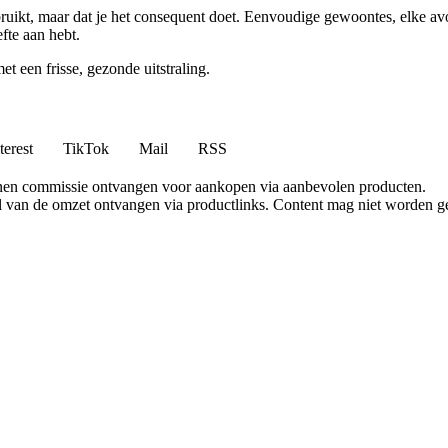
bruikt, maar dat je het consequent doet. Eenvoudige gewoontes, elke av
efte aan hebt.
et een frisse, gezonde uitstraling.
terest
TikTok
Mail
RSS
nen commissie ontvangen voor aankopen via aanbevolen producten.
l van de omzet ontvangen via productlinks. Content mag niet worden ge