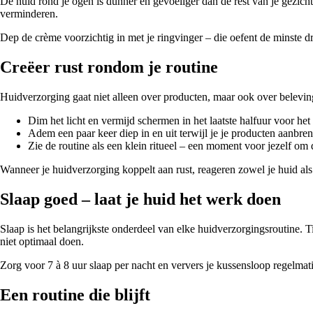
De huid rond je ogen is dunner en gevoeliger dan de rest van je gezich
verminderen.
Dep de crème voorzichtig in met je ringvinger – die oefent de minste dr
Creëer rust rondom je routine
Huidverzorging gaat niet alleen over producten, maar ook over beleving
Dim het licht en vermijd schermen in het laatste halfuur voor het
Adem een paar keer diep in en uit terwijl je je producten aanbren
Zie de routine als een klein ritueel – een moment voor jezelf om d
Wanneer je huidverzorging koppelt aan rust, reageren zowel je huid als j
Slaap goed – laat je huid het werk doen
Slaap is het belangrijkste onderdeel van elke huidverzorgingsroutine.
niet optimaal doen.
Zorg voor 7 à 8 uur slaap per nacht en ververs je kussensloop regelmatig
Een routine die blijft