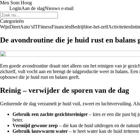
Men Som Hoog
Login
Aan de slag
Nieuws e-mail
Categorieën
Wijn
Dieet
Auto’s
IT
Fitness
Financiën
Bedrijf
doe-het-zelf
Activiteiten
Intim
De avondroutine die je huid rust en balans 
Een goede avondroutine draait niet alleen om het reinigen van je gezicht
zichzelf, vult vocht aan en brengt de talgproductie weer in balans. Een
opbouwt die je huid rust en balans geeft.
Reinig – verwijder de sporen van de dag
Gedurende de dag verzamelt je huid vuil, zweet en luchtvervuiling. Als 
Gebruik een zachte gezichtsreiniger
– kies er een die past bij
beter.
Vermijd gewone zeep
– die kan de huid uitdrogen en de natuur
Gebruik lauwwarm water
– te heet water kan de huid irriteren