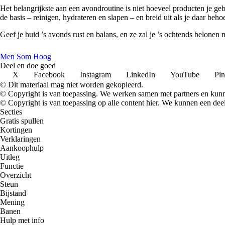
Het belangrijkste aan een avondroutine is niet hoeveel producten je ge
de basis – reinigen, hydrateren en slapen – en breid uit als je daar beho
Geef je huid ’s avonds rust en balans, en ze zal je ’s ochtends belonen m
Men Som Hoog
Deel en doe goed
X
Facebook
Instagram
LinkedIn
YouTube
Pin
© Dit materiaal mag niet worden gekopieerd.
© Copyright is van toepassing. We werken samen met partners en kun
© Copyright is van toepassing op alle content hier. We kunnen een dee
Secties
Gratis spullen
Kortingen
Verklaringen
Aankoophulp
Uitleg
Functie
Overzicht
Steun
Bijstand
Mening
Banen
Hulp met info