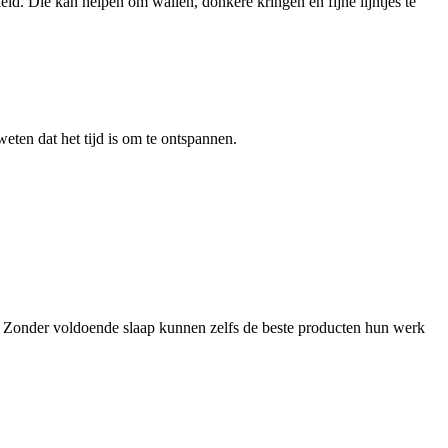
ld. Die kan helpen om wallen, donkere kringen en fijne lijntjes te
eten dat het tijd is om te ontspannen.
ch. Zonder voldoende slaap kunnen zelfs de beste producten hun werk