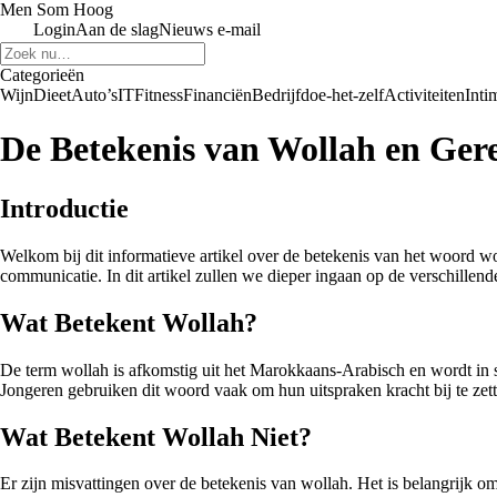
Men Som Hoog
Login
Aan de slag
Nieuws e-mail
Categorieën
Wijn
Dieet
Auto’s
IT
Fitness
Financiën
Bedrijf
doe-het-zelf
Activiteiten
Intim
De Betekenis van Wollah en Gere
Introductie
Welkom bij dit informatieve artikel over de betekenis van het woord wo
communicatie. In dit artikel zullen we dieper ingaan op de verschillend
Wat Betekent Wollah?
De term wollah is afkomstig uit het Marokkaans-Arabisch en wordt in s
Jongeren gebruiken dit woord vaak om hun uitspraken kracht bij te zet
Wat Betekent Wollah Niet?
Er zijn misvattingen over de betekenis van wollah. Het is belangrijk 