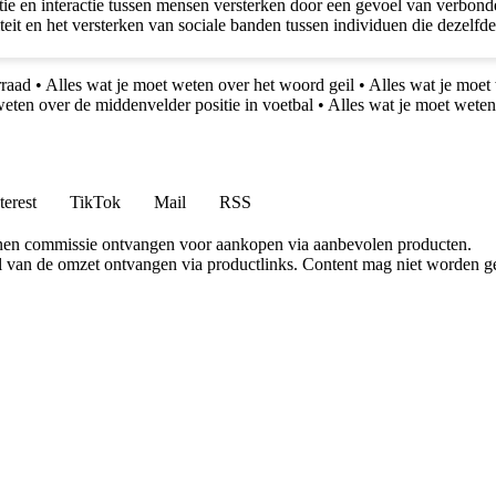
e en interactie tussen mensen versterken door een gevoel van verbonde
t en het versterken van sociale banden tussen individuen die dezelfde 
rraad
•
Alles wat je moet weten over het woord geil
•
Alles wat je moet
weten over de middenvelder positie in voetbal
•
Alles wat je moet weten
terest
TikTok
Mail
RSS
nen commissie ontvangen voor aankopen via aanbevolen producten.
l van de omzet ontvangen via productlinks. Content mag niet worden ge