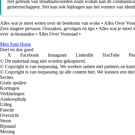
Het gebruik van straattaalwoorden zoals wollah kan de communicati
gemeenschappen. Het kan ook bijdragen aan het vormen van identitei
Alles wat je moet weten over de betekenis van woke
•
Alles Over Voo
Zeer magere persoon: Oorzaken, gevolgen en tips
•
Alles wat je moet 
over .ts-bestanden
•
Alles Over Voorraad
•
Men Som Hoog
Deel en doe goed
X
Facebook
Instagram
LinkedIn
YouTube
Pin
© Dit materiaal mag niet worden gekopieerd.
© Copyright is van toepassing. We werken samen met partners en kun
© Copyright is van toepassing op alle content hier. We kunnen een dee
Secties
Gratis spullen
Kortingen
Verklaringen
Aankoophulp
Uitleg
Functie
Overzicht
Steun
Bijstand
Mening