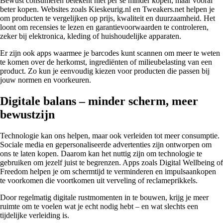
Bewust consumeren betekent niet per se minder kopen, maar vooral
beter kopen. Websites zoals Kieskeurig.nl en Tweakers.net helpen je
om producten te vergelijken op prijs, kwaliteit en duurzaamheid. Het
loont om recensies te lezen en garantievoorwaarden te controleren,
zeker bij elektronica, kleding of huishoudelijke apparaten.
Er zijn ook apps waarmee je barcodes kunt scannen om meer te weten
te komen over de herkomst, ingrediënten of milieubelasting van een
product. Zo kun je eenvoudig kiezen voor producten die passen bij
jouw normen en voorkeuren.
Digitale balans – minder scherm, meer
bewustzijn
Technologie kan ons helpen, maar ook verleiden tot meer consumptie.
Sociale media en gepersonaliseerde advertenties zijn ontworpen om
ons te laten kopen. Daarom kan het nuttig zijn om technologie te
gebruiken om jezelf juist te begrenzen. Apps zoals Digital Wellbeing of
Freedom helpen je om schermtijd te verminderen en impulsaankopen
te voorkomen die voortkomen uit verveling of reclameprikkels.
Door regelmatig digitale rustmomenten in te bouwen, krijg je meer
ruimte om te voelen wat je echt nodig hebt – en wat slechts een
tijdelijke verleiding is.