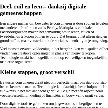
Deel, ruil en leen – dankzij digitale
gemeenschappen
Een andere manier om bewuster te consumeren is door spullen te delen
met anderen. Platformen zoals Peerby, Marktplaats en lokale
Facebookgroepen maken het eenvoudig om te lenen, ruilen of
tweedehands te kopen binnen je buurt. Dat bespaart niet alleen geld en
grondstoffen, maar versterkt ook de sociale samenhang in je omgeving.
Veel mensen ervaren voldoening in het hergebruiken van spullen of het
vinden van creatieve oplossingen in plaats van nieuw te kopen.
Technologie maakt het mogelijk om dit op een veilige en toegankelijke
manier te organiseren.
Kleine stappen, groot verschil
Bewuster consumeren draait niet om perfectie, maar om stap voor stap
betere keuzes te maken. Technologie kan daarbij je beste hulpmiddel
zijn – mits je het met aandacht gebruikt. Begin met één aspect, zoals
voedselverspilling, kleding of financiën, en bouw van daaruit verder.
Door digitale tools te gebruiken om je gewoontes te begrijpen en te
verbeteren, krijg je niet alleen meer grip op je geld, maar draag je ook