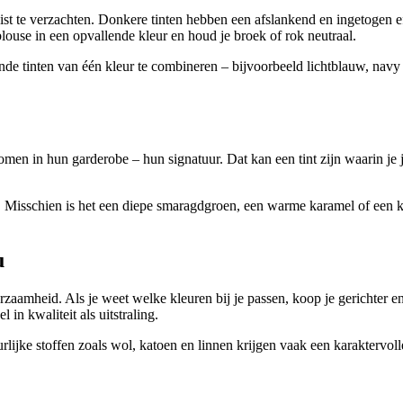
 te verzachten. Donkere tinten hebben een afslankend en ingetogen effec
ouse in een opvallende kleur en houd je broek of rok neutraal.
nde tinten van één kleur te combineren – bijvoorbeeld lichtblauw, navy 
en in hun garderobe – hun signatuur. Dat kan een tint zijn waarin je je 
lt. Misschien is het een diepe smaragdgroen, een warme karamel of een k
u
zaamheid. Als je weet welke kleuren bij je passen, koop je gerichter en 
in kwaliteit als uitstraling.
jke stoffen zoals wol, katoen en linnen krijgen vaak een karaktervolle 