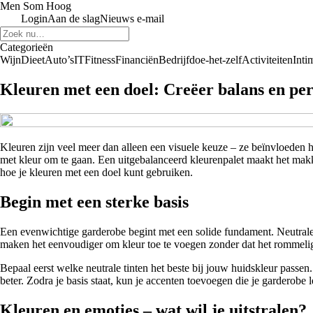
Men Som Hoog
Login
Aan de slag
Nieuws e-mail
Categorieën
Wijn
Dieet
Auto’s
IT
Fitness
Financiën
Bedrijf
doe-het-zelf
Activiteiten
Intim
Kleuren met een doel: Creëer balans en pers
Kleuren zijn veel meer dan alleen een visuele keuze – ze beïnvloeden h
met kleur om te gaan. Een uitgebalanceerd kleurenpalet maakt het makkeli
hoe je kleuren met een doel kunt gebruiken.
Begin met een sterke basis
Een evenwichtige garderobe begint met een solide fundament. Neutrale
maken het eenvoudiger om kleur toe te voegen zonder dat het rommeli
Bepaal eerst welke neutrale tinten het beste bij jouw huidskleur passen
beter. Zodra je basis staat, kun je accenten toevoegen die je garderobe
Kleuren en emoties – wat wil je uitstralen?