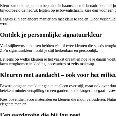
Kleur kan ook helpen om bepaalde lichaamsdelen te benadrukken of juist
bijvoorbeeld de nadruk leggen op je bovenlichaam, kies dan voor een bl
Laagjes zijn een andere manier om met kleur te spelen. Door verschille
wordt.
Ontdek je persoonlijke signatuurkleur
Veel stijlbewuste mensen hebben één of twee kleuren die steeds terugkom
Zo’n signatuurkleur maakt je stijl herkenbaar en persoonlijk.
Let eens op welke kleuren je het vaakst draagt en hoe je je daarin voe
laten terugkomen in kleding, accessoires of zelfs make-up.
Kleuren met aandacht – ook voor het milie
Bewust omgaan met kleur gaat niet alleen over stijl, maar ook over duur
betekent minder verspilling en een garderobe die langer meegaat – zowel 
Kies bovendien voor materialen en kleuren die mooi verouderen. Natuurli
elegante manier.
Een garderobe die bij jou past