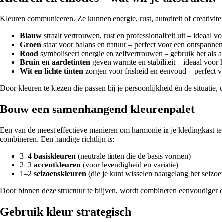
Kleuren communiceren. Ze kunnen energie, rust, autoriteit of creativiteit
Blauw
straalt vertrouwen, rust en professionaliteit uit – ideaal
Groen
staat voor balans en natuur – perfect voor een ontspanne
Rood
symboliseert energie en zelfvertrouwen – gebruik het als 
Bruin en aardetinten
geven warmte en stabiliteit – ideaal voor h
Wit en lichte tinten
zorgen voor frisheid en eenvoud – perfect v
Door kleuren te kiezen die passen bij je persoonlijkheid én de situatie, 
Bouw een samenhangend kleurenpalet
Een van de meest effectieve manieren om harmonie in je kledingkast te 
combineren. Een handige richtlijn is:
3–4
basiskleuren
(neutrale tinten die de basis vormen)
2–3
accentkleuren
(voor levendigheid en variatie)
1–2
seizoenskleuren
(die je kunt wisselen naargelang het seizoe
Door binnen deze structuur te blijven, wordt combineren eenvoudiger e
Gebruik kleur strategisch