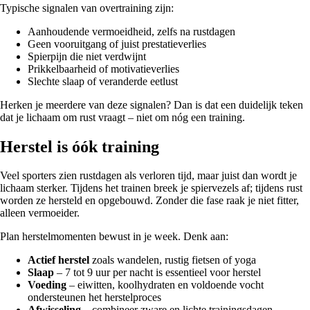
Typische signalen van overtraining zijn:
Aanhoudende vermoeidheid, zelfs na rustdagen
Geen vooruitgang of juist prestatieverlies
Spierpijn die niet verdwijnt
Prikkelbaarheid of motivatieverlies
Slechte slaap of veranderde eetlust
Herken je meerdere van deze signalen? Dan is dat een duidelijk teken
dat je lichaam om rust vraagt – niet om nóg een training.
Herstel is óók training
Veel sporters zien rustdagen als verloren tijd, maar juist dan wordt je
lichaam sterker. Tijdens het trainen breek je spiervezels af; tijdens rust
worden ze hersteld en opgebouwd. Zonder die fase raak je niet fitter,
alleen vermoeider.
Plan herstelmomenten bewust in je week. Denk aan:
Actief herstel
zoals wandelen, rustig fietsen of yoga
Slaap
– 7 tot 9 uur per nacht is essentieel voor herstel
Voeding
– eiwitten, koolhydraten en voldoende vocht
ondersteunen het herstelproces
Afwisseling
– combineer zware en lichte trainingsdagen