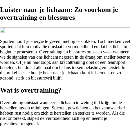
Luister naar je lichaam: Zo voorkom je
overtraining en blessures
Sporten hoort je energie te geven, niet op te slokken. Toch merken veel
sporters dat hun motivatie omslaat in vermoeidheid en dat het lichaam
begint te protesteren. Overtraining en blessures ontstaan vaak wanneer
we de signalen van ons lichaam negeren in de drang om sneller beter te
worden. Of je nu hardloopt, aan krachttraining doet of een teamsport
beoefent: het draait allemaal om balans tussen belasting en herstel. In
dit artikel lees je hoe je beter naar je lichaam kunt luisteren – en zo
gezond, sterk en blessurevrij blijft.
Wat is overtraining?
Overtraining ontstaat wanneer je lichaam te weinig tijd krijgt om te
herstellen tussen trainingen. Spieren, gewrichten en het zenuwstelsel
hebben rust nodig om zich te herstellen en sterker te worden. Als die
rust ontbreekt, stapelt de vermoeidheid zich op en neemt je
prestatievermogen af.