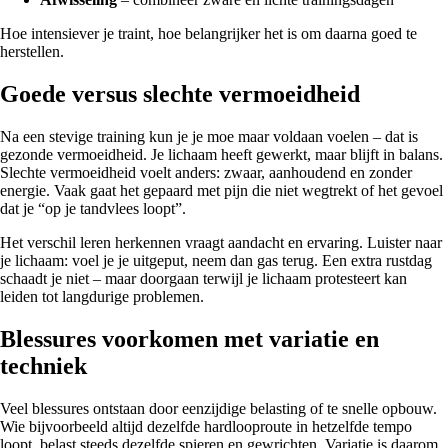
Hoe intensiever je traint, hoe belangrijker het is om daarna goed te
herstellen.
Goede versus slechte vermoeidheid
Na een stevige training kun je je moe maar voldaan voelen – dat is
gezonde vermoeidheid. Je lichaam heeft gewerkt, maar blijft in balans.
Slechte vermoeidheid voelt anders: zwaar, aanhoudend en zonder
energie. Vaak gaat het gepaard met pijn die niet wegtrekt of het gevoel
dat je “op je tandvlees loopt”.
Het verschil leren herkennen vraagt aandacht en ervaring. Luister naar
je lichaam: voel je je uitgeput, neem dan gas terug. Een extra rustdag
schaadt je niet – maar doorgaan terwijl je lichaam protesteert kan
leiden tot langdurige problemen.
Blessures voorkomen met variatie en
techniek
Veel blessures ontstaan door eenzijdige belasting of te snelle opbouw.
Wie bijvoorbeeld altijd dezelfde hardlooproute in hetzelfde tempo
loopt, belast steeds dezelfde spieren en gewrichten. Variatie is daarom