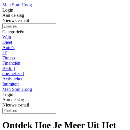
Men Som Hoog
Login
Aan de slag
Nieuws e-mail
Categorieën
Wijn
Dieet
Auto’s
IT
Fitness
Financiën
Bedrijf
doe-het-zelf
Activiteiten
Intimiteit
Men Som Hoog
Login
Aan de slag
Nieuws e-mail
Ontdek Hoe Je Meer Uit Het