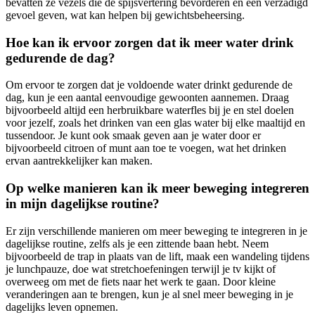
bevatten ze vezels die de spijsvertering bevorderen en een verzadigd
gevoel geven, wat kan helpen bij gewichtsbeheersing.
Hoe kan ik ervoor zorgen dat ik meer water drink
gedurende de dag?
Om ervoor te zorgen dat je voldoende water drinkt gedurende de
dag, kun je een aantal eenvoudige gewoonten aannemen. Draag
bijvoorbeeld altijd een herbruikbare waterfles bij je en stel doelen
voor jezelf, zoals het drinken van een glas water bij elke maaltijd en
tussendoor. Je kunt ook smaak geven aan je water door er
bijvoorbeeld citroen of munt aan toe te voegen, wat het drinken
ervan aantrekkelijker kan maken.
Op welke manieren kan ik meer beweging integreren
in mijn dagelijkse routine?
Er zijn verschillende manieren om meer beweging te integreren in je
dagelijkse routine, zelfs als je een zittende baan hebt. Neem
bijvoorbeeld de trap in plaats van de lift, maak een wandeling tijdens
je lunchpauze, doe wat stretchoefeningen terwijl je tv kijkt of
overweeg om met de fiets naar het werk te gaan. Door kleine
veranderingen aan te brengen, kun je al snel meer beweging in je
dagelijks leven opnemen.