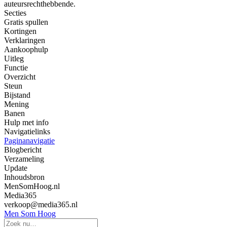
auteursrechthebbende.
Secties
Gratis spullen
Kortingen
Verklaringen
Aankoophulp
Uitleg
Functie
Overzicht
Steun
Bijstand
Mening
Banen
Hulp met info
Navigatielinks
Paginanavigatie
Blogbericht
Verzameling
Update
Inhoudsbron
MenSomHoog.nl
Media365
verkoop@media365.nl
Men Som Hoog