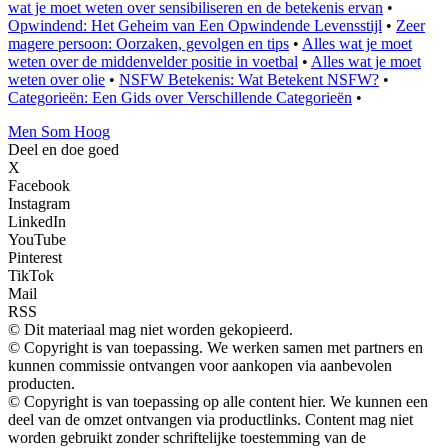
wat je moet weten over sensibiliseren en de betekenis ervan
•
Opwindend: Het Geheim van Een Opwindende Levensstijl
•
Zeer
magere persoon: Oorzaken, gevolgen en tips
•
Alles wat je moet
weten over de middenvelder positie in voetbal
•
Alles wat je moet
weten over olie
•
NSFW Betekenis: Wat Betekent NSFW?
•
Categorieën: Een Gids over Verschillende Categorieën
•
Men Som Hoog
Deel en doe goed
X
Facebook
Instagram
LinkedIn
YouTube
Pinterest
TikTok
Mail
RSS
© Dit materiaal mag niet worden gekopieerd.
© Copyright is van toepassing. We werken samen met partners en
kunnen commissie ontvangen voor aankopen via aanbevolen
producten.
© Copyright is van toepassing op alle content hier. We kunnen een
deel van de omzet ontvangen via productlinks. Content mag niet
worden gebruikt zonder schriftelijke toestemming van de