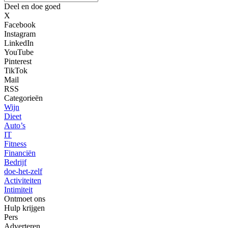
Deel en doe goed
X
Facebook
Instagram
LinkedIn
YouTube
Pinterest
TikTok
Mail
RSS
Categorieën
Wijn
Dieet
Auto’s
IT
Fitness
Financiën
Bedrijf
doe-het-zelf
Activiteiten
Intimiteit
Ontmoet ons
Hulp krijgen
Pers
Adverteren