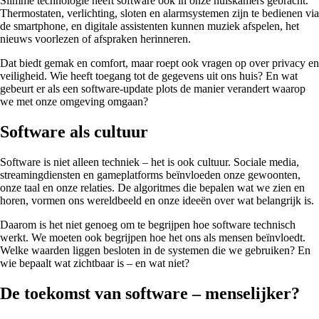
Slimme technologie heeft software ook in onze huiskamers gebracht.
Thermostaten, verlichting, sloten en alarmsystemen zijn te bedienen via
de smartphone, en digitale assistenten kunnen muziek afspelen, het
nieuws voorlezen of afspraken herinneren.
Dat biedt gemak en comfort, maar roept ook vragen op over privacy en
veiligheid. Wie heeft toegang tot de gegevens uit ons huis? En wat
gebeurt er als een software-update plots de manier verandert waarop
we met onze omgeving omgaan?
Software als cultuur
Software is niet alleen techniek – het is ook cultuur. Sociale media,
streamingdiensten en gameplatforms beïnvloeden onze gewoonten,
onze taal en onze relaties. De algoritmes die bepalen wat we zien en
horen, vormen ons wereldbeeld en onze ideeën over wat belangrijk is.
Daarom is het niet genoeg om te begrijpen hoe software technisch
werkt. We moeten ook begrijpen hoe het ons als mensen beïnvloedt.
Welke waarden liggen besloten in de systemen die we gebruiken? En
wie bepaalt wat zichtbaar is – en wat niet?
De toekomst van software – menselijker?