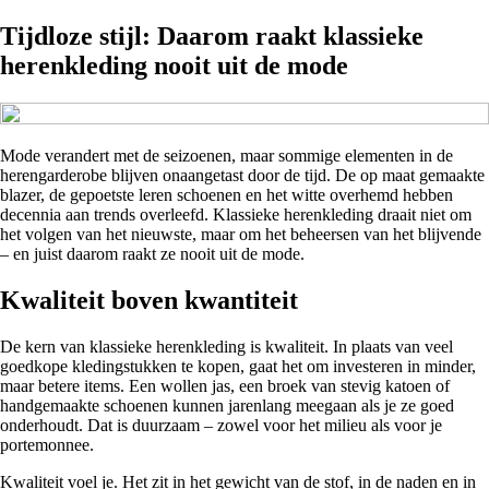
Tijdloze stijl: Daarom raakt klassieke
herenkleding nooit uit de mode
Mode verandert met de seizoenen, maar sommige elementen in de
herengarderobe blijven onaangetast door de tijd. De op maat gemaakte
blazer, de gepoetste leren schoenen en het witte overhemd hebben
decennia aan trends overleefd. Klassieke herenkleding draait niet om
het volgen van het nieuwste, maar om het beheersen van het blijvende
– en juist daarom raakt ze nooit uit de mode.
Kwaliteit boven kwantiteit
De kern van klassieke herenkleding is kwaliteit. In plaats van veel
goedkope kledingstukken te kopen, gaat het om investeren in minder,
maar betere items. Een wollen jas, een broek van stevig katoen of
handgemaakte schoenen kunnen jarenlang meegaan als je ze goed
onderhoudt. Dat is duurzaam – zowel voor het milieu als voor je
portemonnee.
Kwaliteit voel je. Het zit in het gewicht van de stof, in de naden en in