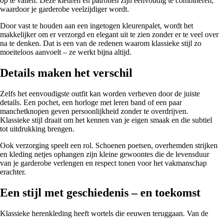
op te vallen. Deze kleuren en patronen zijn eenvoudig te combineren,
waardoor je garderobe veelzijdiger wordt.
Door vast te houden aan een ingetogen kleurenpalet, wordt het
makkelijker om er verzorgd en elegant uit te zien zonder er te veel over
na te denken. Dat is een van de redenen waarom klassieke stijl zo
moeiteloos aanvoelt – ze werkt bijna altijd.
Details maken het verschil
Zelfs het eenvoudigste outfit kan worden verheven door de juiste
details. Een pochet, een horloge met leren band of een paar
manchetknopen geven persoonlijkheid zonder te overdrijven.
Klassieke stijl draait om het kennen van je eigen smaak en die subtiel
tot uitdrukking brengen.
Ook verzorging speelt een rol. Schoenen poetsen, overhemden strijken
en kleding netjes ophangen zijn kleine gewoontes die de levensduur
van je garderobe verlengen en respect tonen voor het vakmanschap
erachter.
Een stijl met geschiedenis – en toekomst
Klassieke herenkleding heeft wortels die eeuwen teruggaan. Van de