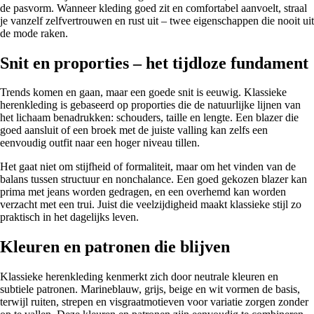
de pasvorm. Wanneer kleding goed zit en comfortabel aanvoelt, straal
je vanzelf zelfvertrouwen en rust uit – twee eigenschappen die nooit uit
de mode raken.
Snit en proporties – het tijdloze fundament
Trends komen en gaan, maar een goede snit is eeuwig. Klassieke
herenkleding is gebaseerd op proporties die de natuurlijke lijnen van
het lichaam benadrukken: schouders, taille en lengte. Een blazer die
goed aansluit of een broek met de juiste valling kan zelfs een
eenvoudig outfit naar een hoger niveau tillen.
Het gaat niet om stijfheid of formaliteit, maar om het vinden van de
balans tussen structuur en nonchalance. Een goed gekozen blazer kan
prima met jeans worden gedragen, en een overhemd kan worden
verzacht met een trui. Juist die veelzijdigheid maakt klassieke stijl zo
praktisch in het dagelijks leven.
Kleuren en patronen die blijven
Klassieke herenkleding kenmerkt zich door neutrale kleuren en
subtiele patronen. Marineblauw, grijs, beige en wit vormen de basis,
terwijl ruiten, strepen en visgraatmotieven voor variatie zorgen zonder