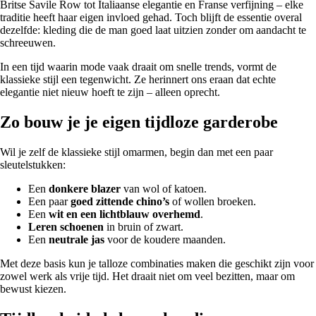
Britse Savile Row tot Italiaanse elegantie en Franse verfijning – elke
traditie heeft haar eigen invloed gehad. Toch blijft de essentie overal
dezelfde: kleding die de man goed laat uitzien zonder om aandacht te
schreeuwen.
In een tijd waarin mode vaak draait om snelle trends, vormt de
klassieke stijl een tegenwicht. Ze herinnert ons eraan dat echte
elegantie niet nieuw hoeft te zijn – alleen oprecht.
Zo bouw je je eigen tijdloze garderobe
Wil je zelf de klassieke stijl omarmen, begin dan met een paar
sleutelstukken:
Een
donkere blazer
van wol of katoen.
Een paar
goed zittende chino’s
of wollen broeken.
Een
wit en een lichtblauw overhemd
.
Leren schoenen
in bruin of zwart.
Een
neutrale jas
voor de koudere maanden.
Met deze basis kun je talloze combinaties maken die geschikt zijn voor
zowel werk als vrije tijd. Het draait niet om veel bezitten, maar om
bewust kiezen.