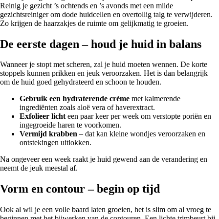
Reinig je gezicht ’s ochtends en ’s avonds met een milde
gezichtsreiniger om dode huidcellen en overtollig talg te verwijderen.
Zo krijgen de haarzakjes de ruimte om gelijkmatig te groeien.
De eerste dagen – houd je huid in balans
Wanneer je stopt met scheren, zal je huid moeten wennen. De korte
stoppels kunnen prikken en jeuk veroorzaken. Het is dan belangrijk
om de huid goed gehydrateerd en schoon te houden.
Gebruik een hydraterende crème
met kalmerende
ingrediënten zoals aloë vera of haverextract.
Exfolieer licht
een paar keer per week om verstopte poriën en
ingegroeide haren te voorkomen.
Vermijd krabben
– dat kan kleine wondjes veroorzaken en
ontstekingen uitlokken.
Na ongeveer een week raakt je huid gewend aan de verandering en
neemt de jeuk meestal af.
Vorm en contour – begin op tijd
Ook al wil je een volle baard laten groeien, het is slim om al vroeg te
beginnen met het bijwerken van de contouren. Een lichte trimbeurt bij