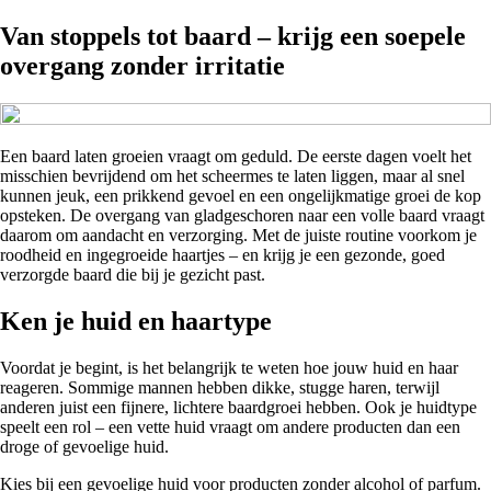
Van stoppels tot baard – krijg een soepele
overgang zonder irritatie
Een baard laten groeien vraagt om geduld. De eerste dagen voelt het
misschien bevrijdend om het scheermes te laten liggen, maar al snel
kunnen jeuk, een prikkend gevoel en een ongelijkmatige groei de kop
opsteken. De overgang van gladgeschoren naar een volle baard vraagt
daarom om aandacht en verzorging. Met de juiste routine voorkom je
roodheid en ingegroeide haartjes – en krijg je een gezonde, goed
verzorgde baard die bij je gezicht past.
Ken je huid en haartype
Voordat je begint, is het belangrijk te weten hoe jouw huid en haar
reageren. Sommige mannen hebben dikke, stugge haren, terwijl
anderen juist een fijnere, lichtere baardgroei hebben. Ook je huidtype
speelt een rol – een vette huid vraagt om andere producten dan een
droge of gevoelige huid.
Kies bij een gevoelige huid voor producten zonder alcohol of parfum.