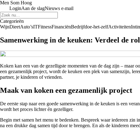
Men Som Hoog
Login
Aan de slag
Nieuws e-mail
Categorieën
Wijn
Dieet
Auto’s
IT
Fitness
Financiën
Bedrijf
doe-het-zelf
Activiteiten
Intim
Samenwerking in de keuken: Verdeel de roll
Koken kan een van de gezelligste momenten van de dag zijn – maar ook e
een gezamenlijk project, wordt de keuken een plek van samenzijn, leren
partner, je kinderen of vrienden.
Maak van koken een gezamenlijk project
De eerste stap naar een goede samenwerking in de keuken is een verand
wordt het proces lichter én gezelliger.
Begin met samen het menu te bedenken. Bespreek waar iedereen zin in 
na een drukke dag samen tijd door te brengen. En als de kinderen meed