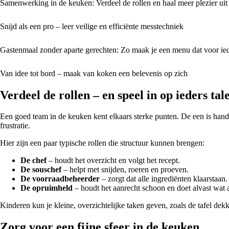
Samenwerking in de keuken: Verdeel de rollen en haal meer plezier uit
Snijd als een pro – leer veilige en efficiënte messtechniek
Gastenmaal zonder aparte gerechten: Zo maak je een menu dat voor ied
Van idee tot bord – maak van koken een belevenis op zich
Verdeel de rollen – en speel in op ieders tal
Een goed team in de keuken kent elkaars sterke punten. De een is handi
frustratie.
Hier zijn een paar typische rollen die structuur kunnen brengen:
De chef
– houdt het overzicht en volgt het recept.
De souschef
– helpt met snijden, roeren en proeven.
De voorraadbeheerder
– zorgt dat alle ingrediënten klaarstaan.
De opruimheld
– houdt het aanrecht schoon en doet alvast wat 
Kinderen kun je kleine, overzichtelijke taken geven, zoals de tafel dek
Zorg voor een fijne sfeer in de keuken