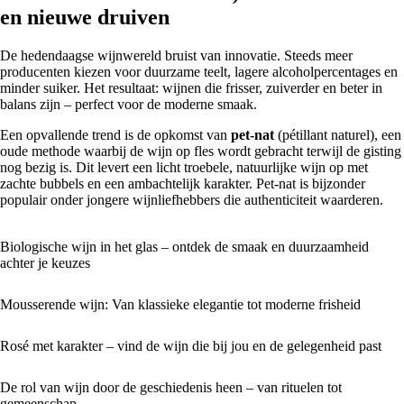
en nieuwe druiven
De hedendaagse wijnwereld bruist van innovatie. Steeds meer
producenten kiezen voor duurzame teelt, lagere alcoholpercentages en
minder suiker. Het resultaat: wijnen die frisser, zuiverder en beter in
balans zijn – perfect voor de moderne smaak.
Een opvallende trend is de opkomst van
pet-nat
(pétillant naturel), een
oude methode waarbij de wijn op fles wordt gebracht terwijl de gisting
nog bezig is. Dit levert een licht troebele, natuurlijke wijn op met
zachte bubbels en een ambachtelijk karakter. Pet-nat is bijzonder
populair onder jongere wijnliefhebbers die authenticiteit waarderen.
Biologische wijn in het glas – ontdek de smaak en duurzaamheid
achter je keuzes
Mousserende wijn: Van klassieke elegantie tot moderne frisheid
Rosé met karakter – vind de wijn die bij jou en de gelegenheid past
De rol van wijn door de geschiedenis heen – van rituelen tot
gemeenschap