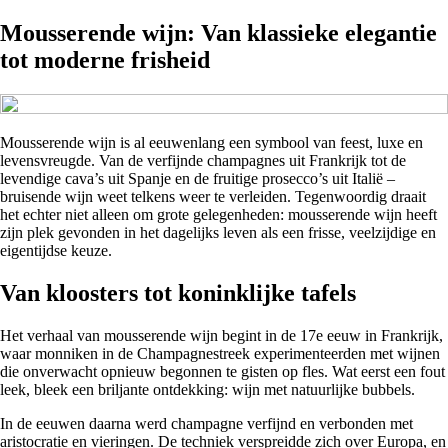
Mousserende wijn: Van klassieke elegantie
tot moderne frisheid
Mousserende wijn is al eeuwenlang een symbool van feest, luxe en
levensvreugde. Van de verfijnde champagnes uit Frankrijk tot de
levendige cava’s uit Spanje en de fruitige prosecco’s uit Italië –
bruisende wijn weet telkens weer te verleiden. Tegenwoordig draait
het echter niet alleen om grote gelegenheden: mousserende wijn heeft
zijn plek gevonden in het dagelijks leven als een frisse, veelzijdige en
eigentijdse keuze.
Van kloosters tot koninklijke tafels
Het verhaal van mousserende wijn begint in de 17e eeuw in Frankrijk,
waar monniken in de Champagnestreek experimenteerden met wijnen
die onverwacht opnieuw begonnen te gisten op fles. Wat eerst een fout
leek, bleek een briljante ontdekking: wijn met natuurlijke bubbels.
In de eeuwen daarna werd champagne verfijnd en verbonden met
aristocratie en vieringen. De techniek verspreidde zich over Europa, en