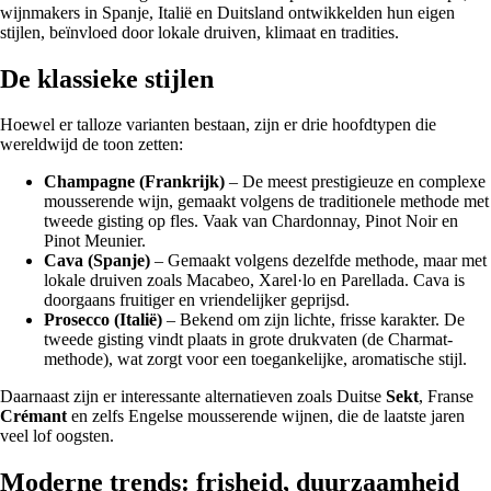
wijnmakers in Spanje, Italië en Duitsland ontwikkelden hun eigen
stijlen, beïnvloed door lokale druiven, klimaat en tradities.
De klassieke stijlen
Hoewel er talloze varianten bestaan, zijn er drie hoofdtypen die
wereldwijd de toon zetten:
Champagne (Frankrijk)
– De meest prestigieuze en complexe
mousserende wijn, gemaakt volgens de traditionele methode met
tweede gisting op fles. Vaak van Chardonnay, Pinot Noir en
Pinot Meunier.
Cava (Spanje)
– Gemaakt volgens dezelfde methode, maar met
lokale druiven zoals Macabeo, Xarel·lo en Parellada. Cava is
doorgaans fruitiger en vriendelijker geprijsd.
Prosecco (Italië)
– Bekend om zijn lichte, frisse karakter. De
tweede gisting vindt plaats in grote drukvaten (de Charmat-
methode), wat zorgt voor een toegankelijke, aromatische stijl.
Daarnaast zijn er interessante alternatieven zoals Duitse
Sekt
, Franse
Crémant
en zelfs Engelse mousserende wijnen, die de laatste jaren
veel lof oogsten.
Moderne trends: frisheid, duurzaamheid