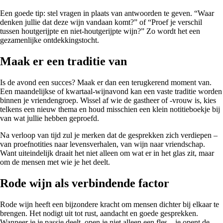
Een goede tip: stel vragen in plaats van antwoorden te geven. “Waar
denken jullie dat deze wijn vandaan komt?” of “Proef je verschil
tussen houtgerijpte en niet-houtgerijpte wijn?” Zo wordt het een
gezamenlijke ontdekkingstocht.
Maak er een traditie van
Is de avond een succes? Maak er dan een terugkerend moment van.
Een maandelijkse of kwartaal-wijnavond kan een vaste traditie worden
binnen je vriendengroep. Wissel af wie de gastheer of -vrouw is, kies
telkens een nieuw thema en houd misschien een klein notitieboekje bij
van wat jullie hebben geproefd.
Na verloop van tijd zul je merken dat de gesprekken zich verdiepen –
van proefnotities naar levensverhalen, van wijn naar vriendschap.
Want uiteindelijk draait het niet alleen om wat er in het glas zit, maar
om de mensen met wie je het deelt.
Rode wijn als verbindende factor
Rode wijn heeft een bijzondere kracht om mensen dichter bij elkaar te
brengen. Het nodigt uit tot rust, aandacht en goede gesprekken.
Wanneer je je passie deelt, open je niet alleen een fles – je opent de