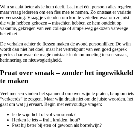
Wijn smaakt beter als je hem deelt. Laat niet één persoon alles regelen,
maar vraag iedereen om een fles mee te nemen. Zo ontstaat er variatie
en verrassing. Vraag je vrienden om kort te vertellen waarom ze juist
die wijn hebben gekozen – misschien hebben ze hem ontdekt op
vakantie, gekregen van een collega of simpelweg gekozen vanwege
het etiket.
De verhalen achter de flessen maken de avond persoonlijker. De wijn
wordt dan niet het doel, maar het vertrekpunt van een goed gesprek –
precies daar waar de magie ontstaat: in de ontmoeting tussen smaak,
herinnering en nieuwsgierigheid.
Praat over smaak – zonder het ingewikkeld
te maken
Veel mensen vinden het spannend om over wijn te praten, bang om iets
“verkeerds” te zeggen. Maar wijn draait niet om de juiste woorden, het
gaat om wat jij ervaart. Begin met eenvoudige vragen:
Is de wijn licht of vol van smaak?
Herken je iets – fruit, kruiden, hout?
Past hij beter bij eten of gewoon als borrelwijn?